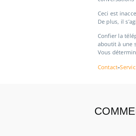
Ceci est inacc
De plus, il s’a
Confier la tél
aboutit à une 
Vous détermine
Contact
Servi
–
COMMEN