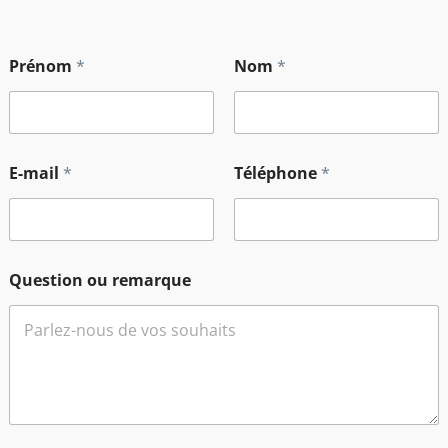
Prénom
*
Nom
*
e
s
t
i
E-mail
*
Téléphone
*
e
s
t
Question ou remarque
i