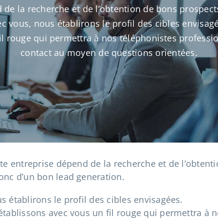
d de la recherche et de l’obtention de bons prospect
c vous, nous établirons le profil des cibles envisag
il rouge qui permettra à nos téléphonistes profess
contact au moyen de questions orientées.
ute entreprise dépend de la recherche et de l’obtent
onc d’un bon lead generation.
s établirons le profil des cibles envisagées.
établissons avec vous un fil rouge qui permettra à 