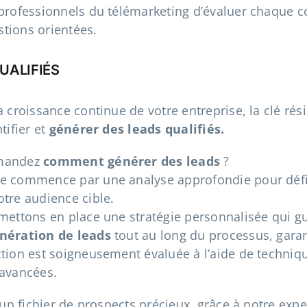
professionnels du télémarketing d’évaluer chaque c
tions orientées.
UALIFIÉS
a croissance continue de votre entreprise, la clé rés
tifier et
générer des leads qualifiés.
mandez
comment générer des leads
?
e commence par une analyse approfondie pour défi
tre audience cible.
mettons en place une stratégie personnalisée qui g
nération de leads
tout au long du processus, gara
tion est soigneusement évaluée à l’aide de techniq
 avancées.
a un fichier de prospects précieux, grâce à notre exp