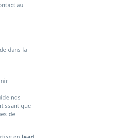
ontact au
ide dans la
nir
uide nos
ntissant que
ues de
ertise en
lead