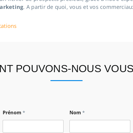
arketing
. A partir de quoi, vous et vos commerciau
tations
T POUVONS-NOUS VOUS
T
Prénom
*
Nom
*
é
l
é