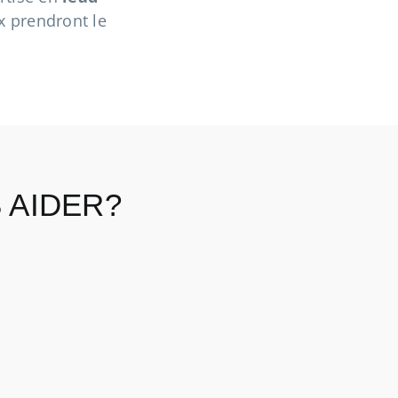
x prendront le
 AIDER?
p