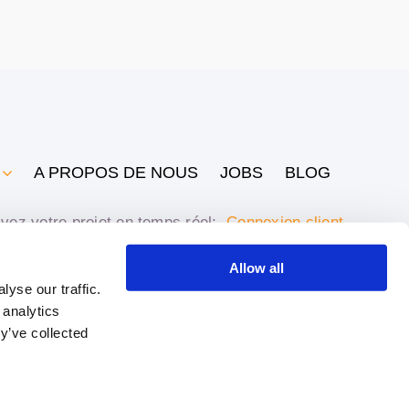
A PROPOS DE NOUS
JOBS
BLOG
vez votre projet en temps réel:
Connexion client
Allow all
yse our traffic.
 analytics
y’ve collected
Designed by
Smart Data