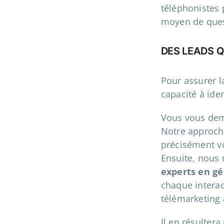
téléphonistes 
moyen de ques
DES LEADS Q
Pour assurer l
capacité à iden
Vous vous de
Notre approch
précisément vo
Ensuite, nous 
experts en gé
chaque interac
télémarketing
Il en résulter