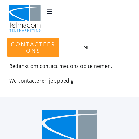
Ga
naar
Toggle
inhoud
Navigation
HOME
CONTACTEER
NL
DIENSTEN
ONS
Bedankt om contact met ons op te nemen.
OVER ONS
We contacteren je spoedig
VACATURES
BLOG