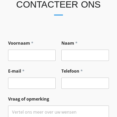
CONTACTEER ONS
o
Voornaam
*
Naam
*
f
N
a
a
m
*
E-mail
*
Telefoon
*
Vraag of opmerking